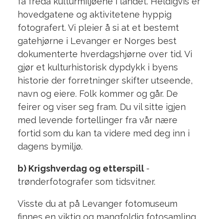
få freda kulturmiljøene i landet. Heldigvis er
hovedgatene og aktivitetene hyppig
fotografert. Vi pleier å si at et bestemt
gatehjørne i Levanger er Norges best
dokumenterte hverdagshjørne over tid. Vi
gjør et kulturhistorisk dypdykk i byens
historie der forretninger skifter utseende,
navn og eiere. Folk kommer og går. De
feirer og viser seg fram.
Du vil sitte igjen
med levende fortellinger fra vår nære
fortid som du kan ta videre med deg inn i
dagens bymiljø.
b) Krigshverdag og etterspill
-
trønderfotografer som tidsvitner.
Visste du at på Levanger fotomuseum
finnes en viktig og mangfoldig fotosamling